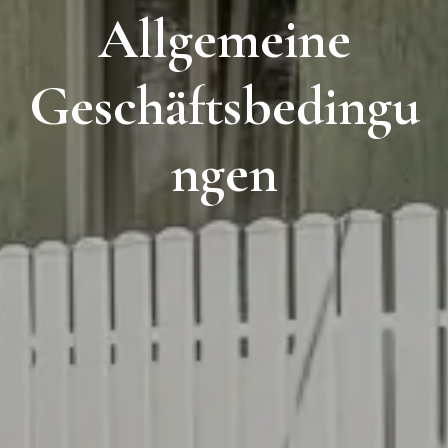
A
l
l
g
e
m
e
i
n
e
G
e
s
c
h
ä
f
t
s
b
e
d
i
n
g
u
n
g
e
n