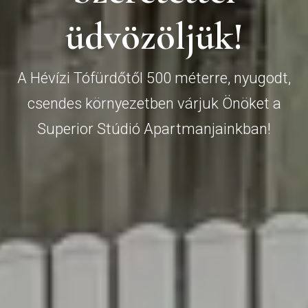
ü
d
v
ö
z
ö
l
j
ü
k
!
A Hévízi Tófürdőtől 500 méterre, nyugodt,
csendes környezetben várjuk Önöket a
Superior Stúdió Apartmanjainkban!