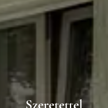
S
z
e
r
e
t
e
t
t
e
l