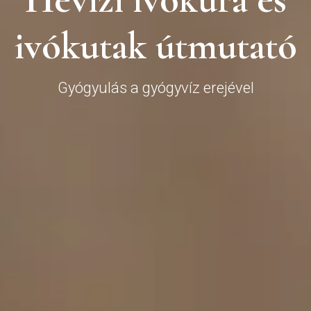
i
v
ó
k
u
t
a
k
ú
t
m
u
t
a
t
ó
Gyógyulás a gyógyvíz erejével