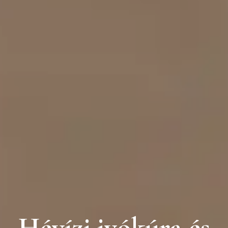
H
é
v
í
z
i
i
v
ó
k
ú
r
a
é
s