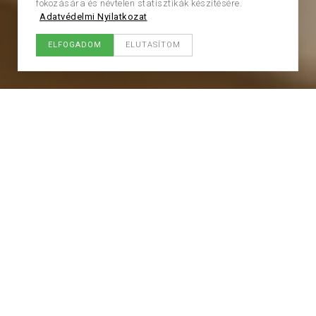
fokozására és névtelen statisztikák készítésére.
Adatvédelmi Nyilatkozat
ELFOGADOM
ELUTASÍTOM